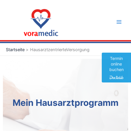
Zum
Main
Inhalt
Men
springen
Startseite
HausarztzentrierteVersorgung
Termin
online
buchen
Mein Hausarztprogramm